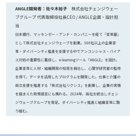
ANGLE開発者：佐々木裕子
株式会社チェンジウェー
ブグループ 代表取締役社長CEO / ANGLE企画・設計担
当
日本銀行、マッキンゼー・アンド・カンパニーを経て「変革屋」
として株式会社チェンジウェーブを創業。500社以上の企業変
革・ダイバーシティ推進を支援する中でアンコンシャス・バイア
ス対処の重要性に着目し、e-learningツール「ANGLE」を設計。
企業変革と人材・組織開発の知見を融合し、心理学研究者の監修
を得て、データを活用したプログラムを開発した。仕事と介護の
両立支援を推進する「株式会社リクシス」を創業し、企業の実情
を踏まえた政策提言にも携わる。2024年、両社を統合しチェン
ジウェーブグループを発足。ダイバーシティ推進と組織変革に取
り組む。