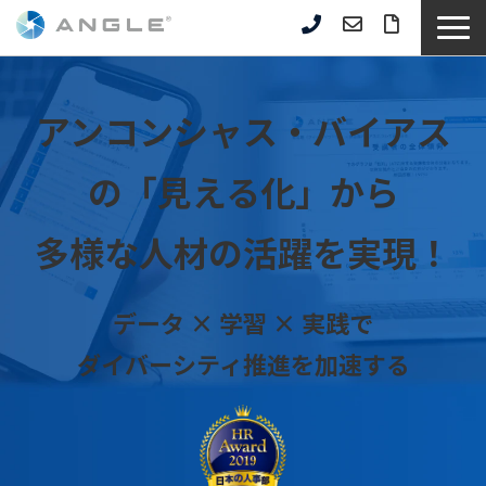
サービス一覧
選ばれる理由
アンコンシャス・バイアス
企業事例
の「見える化」から
セミナー情報
お役立ち資料
多様な人材の活躍を実現！
コラム記事
よくあるご質問
データ × 学習 × 実践で
ダイバーシティ推進を加速する