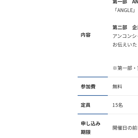
第一部 AN
「ANGL
第二部 企業
内容
アンコンシ
お伝えいた
※第一部・
参加費
無料
定員
15名
申し込み
開催日の前
期限