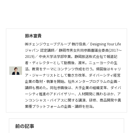
鈴木富貴
㈱チェンジウェーブグループ 執行役員／ Designing Your Life
ジャパン 認定講師／ 静岡市男女共同参画審議会委員(2017～
2019)／ 中央大学法学部卒業。静岡放送株式会社で報道記
者・ディレクターとして勤務後、渡米。ニューヨークの生
活、教育をテーマにコンテンツ作成を行う。帰国後はキャリ
ア・ジャーナリストとして働き方改革、ダイバーシティ経営
企業の取材・執筆を開始。社外メンタープログラムの企画・
講師も務めた。同社参画後は、大手企業の組織変革、ダイバ
ーシティ推進のアドバイザリー、人材開発に携わるほか、ア
ンコンシャス・バイアスに関する講演、研修、商品開発や異
業種プラットフォームの企画・講師を担当。
前の記事