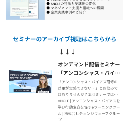
セミナーのアーカイブ視聴はこちらから
↓↓↓
オンデマンド配信セミナー
「アンコンシャス・バイア
ス学習を組織の力に変える
「アンコンシャス・バイアス研修の
効果が実感できない…」とお悩みで
仕組み」
はありませんか？本セミナーでは、
「学んだだけ」で終わらせず、実践
ANGLE | アンコンシャス・バイアスを
を通じて人材マネジメントを変えて
学び行動変容を促すeラーニングツー
いく仕組みをご紹介。DE&I推進を次
ル | 株式会社チェンジウェーブグルー
のステージに進めるヒントをお伝え
プ
します。