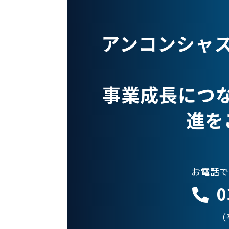
アンコンシャ
事業成長につ
進を
お電話で
0
（平