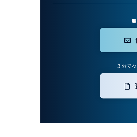
無
３分でわ