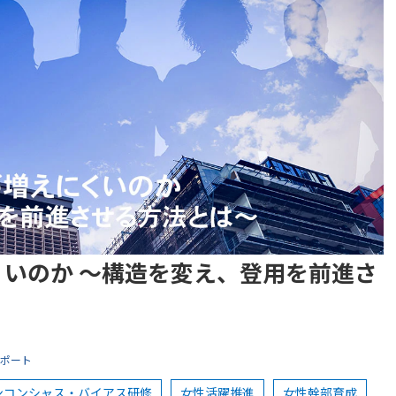
いのか ～構造を変え、登用を前進さ
ポート
ンコンシャス・バイアス研修
女性活躍推進
女性幹部育成