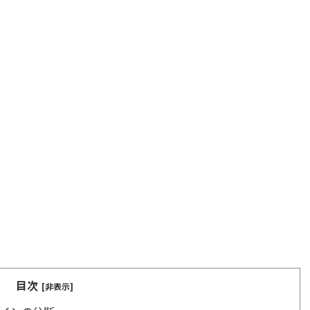
ープ
EO
目次
[非表示]