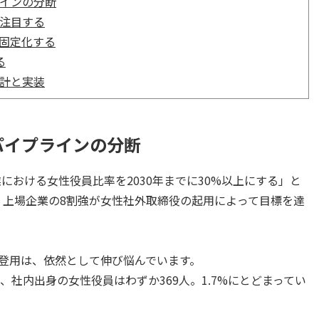
インの分断
注目する
固定化する
る
計と実装
パイプラインの分断
業における女性役員比率を2030年までに30%以上にする」と
は、上場企業の8割強が女性社外取締役の起用によって目標を達
登用は、依然として伸び悩んでいます。
、社内出身の女性役員はわずか369人。1.7%にとどまってい