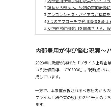
1.
内部登用が伸び悩む現実～パイプラ
2.
課長から部長へ、役割の質的転換に
3.
アンコンシャス・バイアスが構造を
4.
3つのアプローチで登用構造を変え
5.
女性経営幹部登用を前進させる、設
内部登用が伸び悩む現実～
2023年に政府が掲げた「プライム上場企
いう数値目標、『203030』。現時点で
成しています。
一方で、本来重要視されるべき社内からの
プライム上場企業の役員約2万1千人のうち
ます。